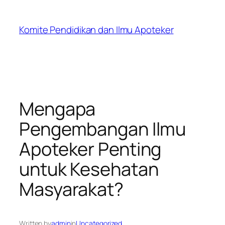
Skip
to
Komite Pendidikan dan Ilmu Apoteker
content
Mengapa
Pengembangan Ilmu
Apoteker Penting
untuk Kesehatan
Masyarakat?
Written by
admin
in
Uncategorized