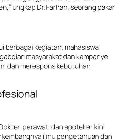
n,” ungkap Dr. Farhan, seorang pakar
ui berbagai kegiatan, mahasiswa
engabdian masyarakat dan kampanye
ami dan merespons kebutuhan
fesional
okter, perawat, dan apoteker kini
berkembangnya ilmu pengetahuan dan