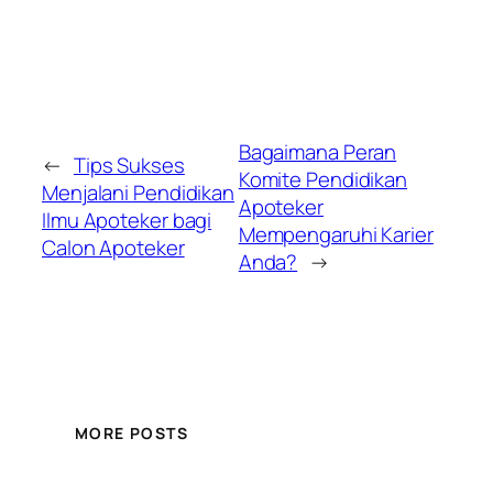
Bagaimana Peran
←
Tips Sukses
Komite Pendidikan
Menjalani Pendidikan
Apoteker
Ilmu Apoteker bagi
Mempengaruhi Karier
Calon Apoteker
Anda?
→
MORE POSTS