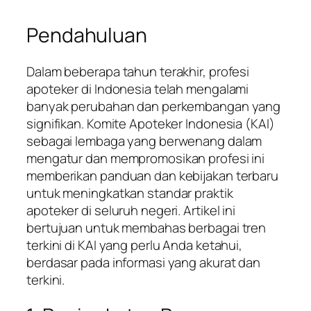
Pendahuluan
Dalam beberapa tahun terakhir, profesi
apoteker di Indonesia telah mengalami
banyak perubahan dan perkembangan yang
signifikan. Komite Apoteker Indonesia (KAI)
sebagai lembaga yang berwenang dalam
mengatur dan mempromosikan profesi ini
memberikan panduan dan kebijakan terbaru
untuk meningkatkan standar praktik
apoteker di seluruh negeri. Artikel ini
bertujuan untuk membahas berbagai tren
terkini di KAI yang perlu Anda ketahui,
berdasar pada informasi yang akurat dan
terkini.