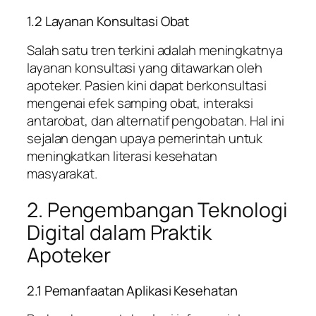
1.2 Layanan Konsultasi Obat
Salah satu tren terkini adalah meningkatnya
layanan konsultasi yang ditawarkan oleh
apoteker. Pasien kini dapat berkonsultasi
mengenai efek samping obat, interaksi
antarobat, dan alternatif pengobatan. Hal ini
sejalan dengan upaya pemerintah untuk
meningkatkan literasi kesehatan
masyarakat.
2. Pengembangan Teknologi
Digital dalam Praktik
Apoteker
2.1 Pemanfaatan Aplikasi Kesehatan