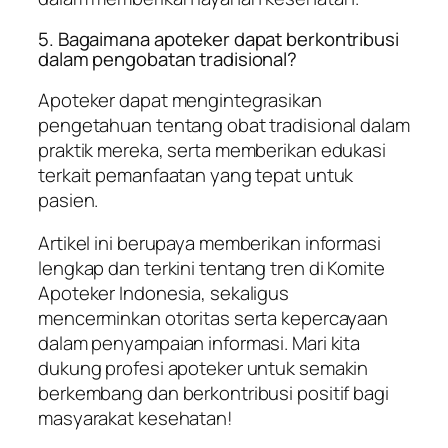
5. Bagaimana apoteker dapat berkontribusi
dalam pengobatan tradisional?
Apoteker dapat mengintegrasikan
pengetahuan tentang obat tradisional dalam
praktik mereka, serta memberikan edukasi
terkait pemanfaatan yang tepat untuk
pasien.
Artikel ini berupaya memberikan informasi
lengkap dan terkini tentang tren di Komite
Apoteker Indonesia, sekaligus
mencerminkan otoritas serta kepercayaan
dalam penyampaian informasi. Mari kita
dukung profesi apoteker untuk semakin
berkembang dan berkontribusi positif bagi
masyarakat kesehatan!