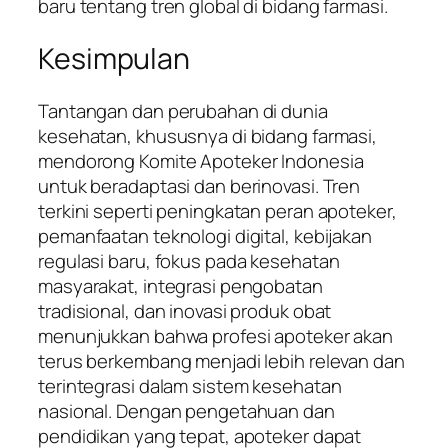
baru tentang tren global di bidang farmasi.
Kesimpulan
Tantangan dan perubahan di dunia
kesehatan, khususnya di bidang farmasi,
mendorong Komite Apoteker Indonesia
untuk beradaptasi dan berinovasi. Tren
terkini seperti peningkatan peran apoteker,
pemanfaatan teknologi digital, kebijakan
regulasi baru, fokus pada kesehatan
masyarakat, integrasi pengobatan
tradisional, dan inovasi produk obat
menunjukkan bahwa profesi apoteker akan
terus berkembang menjadi lebih relevan dan
terintegrasi dalam sistem kesehatan
nasional. Dengan pengetahuan dan
pendidikan yang tepat, apoteker dapat