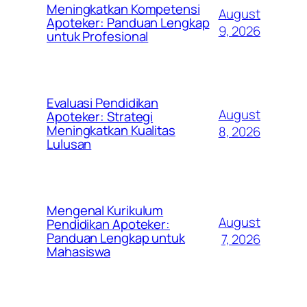
Meningkatkan Kompetensi
August
Apoteker: Panduan Lengkap
9, 2026
untuk Profesional
Evaluasi Pendidikan
August
Apoteker: Strategi
Meningkatkan Kualitas
8, 2026
Lulusan
Mengenal Kurikulum
August
Pendidikan Apoteker:
Panduan Lengkap untuk
7, 2026
Mahasiswa