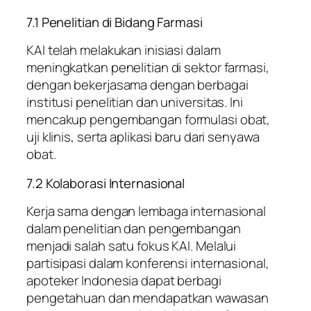
7.1 Penelitian di Bidang Farmasi
KAI telah melakukan inisiasi dalam
meningkatkan penelitian di sektor farmasi,
dengan bekerjasama dengan berbagai
institusi penelitian dan universitas. Ini
mencakup pengembangan formulasi obat,
uji klinis, serta aplikasi baru dari senyawa
obat.
7.2 Kolaborasi Internasional
Kerja sama dengan lembaga internasional
dalam penelitian dan pengembangan
menjadi salah satu fokus KAI. Melalui
partisipasi dalam konferensi internasional,
apoteker Indonesia dapat berbagi
pengetahuan dan mendapatkan wawasan