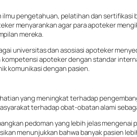
lmu pengetahuan, pelatihan dan sertifikasi b
oteker menyarankan agar para apoteker mengik
pilan mereka.
agai universitas dan asosiasi apoteker meny
kompetensi apoteker dengan standar internas
eknik komunikasi dengan pasien.
hatian yang meningkat terhadap pengembangan
yarakat terhadap obat-obatan alami sebagai a
angkan pedoman yang lebih jelas mengenai p
kasikan menunjukkan bahwa banyak pasien lebi