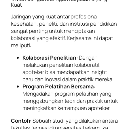
Kuat
Jaringan yang kuat antar profesional
kesehatan, peneliti, dan institusi pendidikan
sangat penting untuk menciptakan
kolaborasi yang efektif. Kerjasama ini dapat
meliputi:
Kolaborasi Penelitian
: Dengan
melakukan penelitian kolaboratif,
apoteker bisa mendapatkan insight
baru dan inovasi dalam praktik mereka.
Program Pelatihan Bersama
:
Mengadakan program pelatihan yang
menggabungkan teori dan praktik untuk
meningkatkan kemampuan apoteker.
Contoh
: Sebuah studi yang dilakukan antara
fakultas farmasi di universitas terkemuka