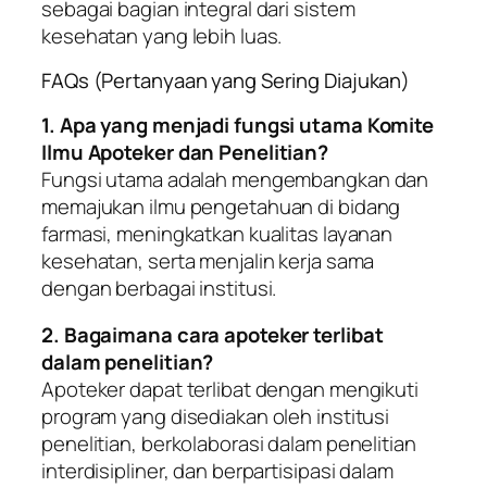
sebagai bagian integral dari sistem
kesehatan yang lebih luas.
FAQs (Pertanyaan yang Sering Diajukan)
1. Apa yang menjadi fungsi utama Komite
Ilmu Apoteker dan Penelitian?
Fungsi utama adalah mengembangkan dan
memajukan ilmu pengetahuan di bidang
farmasi, meningkatkan kualitas layanan
kesehatan, serta menjalin kerja sama
dengan berbagai institusi.
2. Bagaimana cara apoteker terlibat
dalam penelitian?
Apoteker dapat terlibat dengan mengikuti
program yang disediakan oleh institusi
penelitian, berkolaborasi dalam penelitian
interdisipliner, dan berpartisipasi dalam