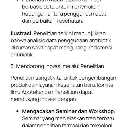
berbasis data untuk menemukan
hubungan antara penggunaan obat
dan perbaikan kesehatan.
Ilustrasi
: Penelitian terkini menunjukkan
bahwa analisis data penggunaan antibiotik
di rumah sakit dapat mengurangi resistensi
antibiotik.
3. Mendorong Inovasi melalui Penelitian
Penelitian sangat vital untuk pengembangan
produk dan layanan kesehatan baru. Komite
Ilmu Apoteker dan Penelitian dapat
mendukung inovasi dengan:
Mengadakan Seminar dan Workshop
:
Seminar yang menjelaskan tren terbaru
dalam penelitian farmasi dan teknologi.