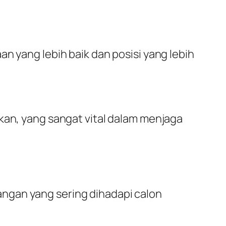
n yang lebih baik dan posisi yang lebih
kan, yang sangat vital dalam menjaga
ngan yang sering dihadapi calon