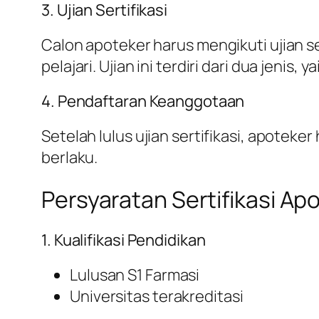
3. Ujian Sertifikasi
Calon apoteker harus mengikuti ujian 
pelajari. Ujian ini terdiri dari dua jenis, y
4. Pendaftaran Keanggotaan
Setelah lulus ujian sertifikasi, apotek
berlaku.
Persyaratan Sertifikasi Ap
1. Kualifikasi Pendidikan
Lulusan S1 Farmasi
Universitas terakreditasi