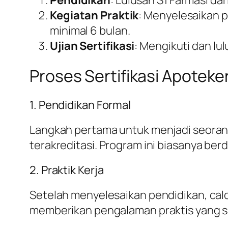
Kegiatan Praktik
: Menyelesaikan p
minimal 6 bulan.
Ujian Sertifikasi
: Mengikuti dan lul
Proses Sertifikasi Apoteke
1. Pendidikan Formal
Langkah pertama untuk menjadi seorang
terakreditasi. Program ini biasanya ber
2. Praktik Kerja
Setelah menyelesaikan pendidikan, calo
memberikan pengalaman praktis yang s