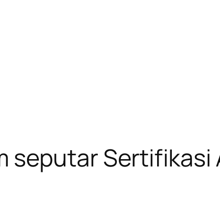
seputar Sertifikasi