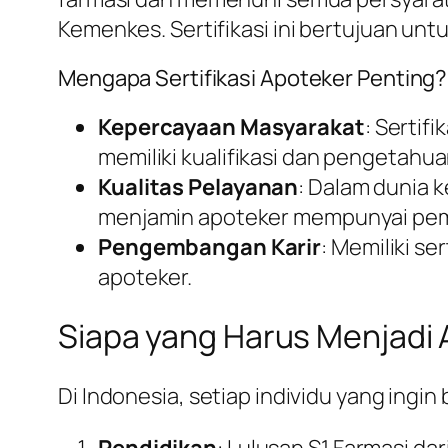
Kemenkes. Sertifikasi ini bertujuan unt
Mengapa Sertifikasi Apoteker Penting?
Kepercayaan Masyarakat
: Serti
memiliki kualifikasi dan pengetahu
Kualitas Pelayanan
: Dalam dunia k
menjamin apoteker mempunyai pe
Pengembangan Karir
: Memiliki s
apoteker.
Siapa yang Harus Menjadi
Di Indonesia, setiap individu yang ingi
Pendidikan
: Lulusan S1 Farmasi dar