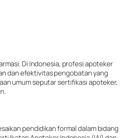
rmasi. Di Indonesia, profesi apoteker
n dan efektivitas pengobatan yang
aan umum seputar sertifikasi apoteker,
n.
lesaikan pendidikan formal dalam bidang
ti Ikatan Apoteker Indonesia (IAI) dan