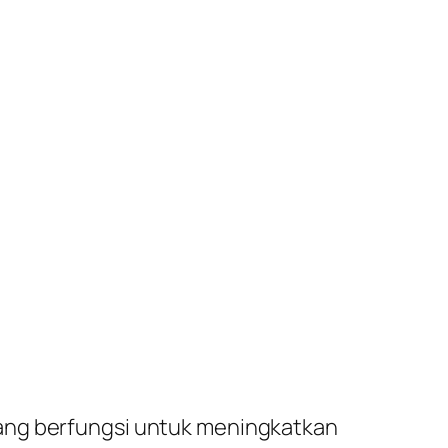
yang berfungsi untuk meningkatkan