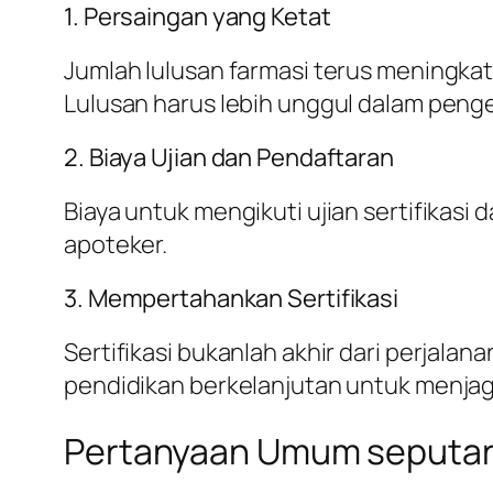
1. Persaingan yang Ketat
Jumlah lulusan farmasi terus meningk
Lulusan harus lebih unggul dalam peng
2. Biaya Ujian dan Pendaftaran
Biaya untuk mengikuti ujian sertifikas
apoteker.
3. Mempertahankan Sertifikasi
Sertifikasi bukanlah akhir dari perjal
pendidikan berkelanjutan untuk menjaga
Pertanyaan Umum seputar S