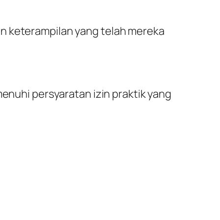
an keterampilan yang telah mereka
menuhi persyaratan izin praktik yang