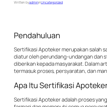
Written by
admin
in
Uncategorized
Pendahuluan
Sertifikasi Apoteker merupakan salah sa
diatur oleh perundang-undangan dan s
diberikan kepada masyarakat. Dalam art
termasuk proses, persyaratan, dan manf
Apa Itu Sertifikasi Apoteke
Sertifikasi Apoteker adalah proses yan
farmasi dan memenuhi semua persyaratan