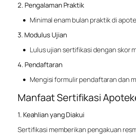
2. Pengalaman Praktik
Minimal enam bulan praktik di apote
3. Modulus Ujian
Lulus ujian sertifikasi dengan skor 
4. Pendaftaran
Mengisi formulir pendaftaran dan m
Manfaat Sertifikasi Apotek
1. Keahlian yang Diakui
Sertifikasi memberikan pengakuan resm