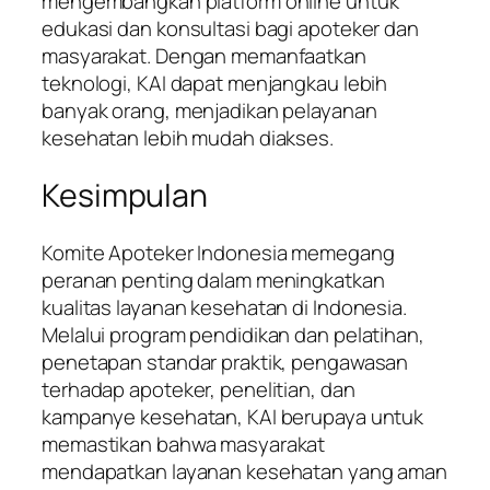
mengembangkan platform online untuk
edukasi dan konsultasi bagi apoteker dan
masyarakat. Dengan memanfaatkan
teknologi, KAI dapat menjangkau lebih
banyak orang, menjadikan pelayanan
kesehatan lebih mudah diakses.
Kesimpulan
Komite Apoteker Indonesia memegang
peranan penting dalam meningkatkan
kualitas layanan kesehatan di Indonesia.
Melalui program pendidikan dan pelatihan,
penetapan standar praktik, pengawasan
terhadap apoteker, penelitian, dan
kampanye kesehatan, KAI berupaya untuk
memastikan bahwa masyarakat
mendapatkan layanan kesehatan yang aman