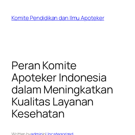
Skip
to
Komite Pendidikan dan Ilmu Apoteker
content
Peran Komite
Apoteker Indonesia
dalam Meningkatkan
Kualitas Layanan
Kesehatan
Written by
admin
in
Uncategorized