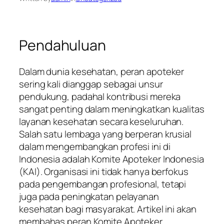
Pendahuluan
Dalam dunia kesehatan, peran apoteker
sering kali dianggap sebagai unsur
pendukung, padahal kontribusi mereka
sangat penting dalam meningkatkan kualitas
layanan kesehatan secara keseluruhan.
Salah satu lembaga yang berperan krusial
dalam mengembangkan profesi ini di
Indonesia adalah Komite Apoteker Indonesia
(KAI). Organisasi ini tidak hanya berfokus
pada pengembangan profesional, tetapi
juga pada peningkatan pelayanan
kesehatan bagi masyarakat. Artikel ini akan
membahas peran Komite Apoteker