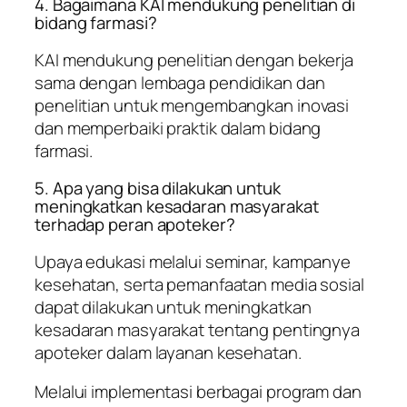
4. Bagaimana KAI mendukung penelitian di
bidang farmasi?
KAI mendukung penelitian dengan bekerja
sama dengan lembaga pendidikan dan
penelitian untuk mengembangkan inovasi
dan memperbaiki praktik dalam bidang
farmasi.
5. Apa yang bisa dilakukan untuk
meningkatkan kesadaran masyarakat
terhadap peran apoteker?
Upaya edukasi melalui seminar, kampanye
kesehatan, serta pemanfaatan media sosial
dapat dilakukan untuk meningkatkan
kesadaran masyarakat tentang pentingnya
apoteker dalam layanan kesehatan.
Melalui implementasi berbagai program dan