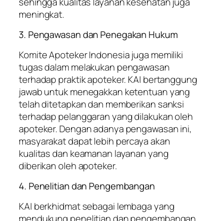
sehingga kualitas layanan kesehatan juga
meningkat.
3. Pengawasan dan Penegakan Hukum
Komite Apoteker Indonesia juga memiliki
tugas dalam melakukan pengawasan
terhadap praktik apoteker. KAI bertanggung
jawab untuk menegakkan ketentuan yang
telah ditetapkan dan memberikan sanksi
terhadap pelanggaran yang dilakukan oleh
apoteker. Dengan adanya pengawasan ini,
masyarakat dapat lebih percaya akan
kualitas dan keamanan layanan yang
diberikan oleh apoteker.
4. Penelitian dan Pengembangan
KAI berkhidmat sebagai lembaga yang
mendukung penelitian dan pengembangan