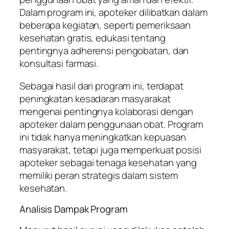
Dalam program ini, apoteker dilibatkan dalam
beberapa kegiatan, seperti pemeriksaan
kesehatan gratis, edukasi tentang
pentingnya adherensi pengobatan, dan
konsultasi farmasi.
Sebagai hasil dari program ini, terdapat
peningkatan kesadaran masyarakat
mengenai pentingnya kolaborasi dengan
apoteker dalam penggunaan obat. Program
ini tidak hanya meningkatkan kepuasan
masyarakat, tetapi juga memperkuat posisi
apoteker sebagai tenaga kesehatan yang
memiliki peran strategis dalam sistem
kesehatan.
Analisis Dampak Program