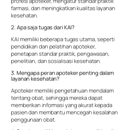
profesi apoteker, mengatur standar praktik
farmasi, dan meningkatkan kualitas layanan
kesehatan.
2. Apa saja tugas dari KAI?
KAI memiliki beberapa tugas utama, seperti
pendidikan dan pelatihan apoteker,
penetapan standar praktik, pengawasan,
penelitian, dan sosialisasi kesehatan.
3. Mengapa peran apoteker penting dalam
layanan kesehatan?
Apoteker memiliki pengetahuan mendalam
tentang obat, sehingga mereka dapat
memberikan informasi yang akurat kepada
pasien dan membantu mencegah kesalahan
penggunaan obat.