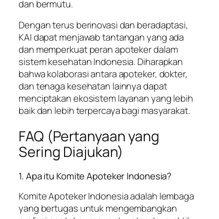
dan bermutu.
Dengan terus berinovasi dan beradaptasi,
KAI dapat menjawab tantangan yang ada
dan memperkuat peran apoteker dalam
sistem kesehatan Indonesia. Diharapkan
bahwa kolaborasi antara apoteker, dokter,
dan tenaga kesehatan lainnya dapat
menciptakan ekosistem layanan yang lebih
baik dan lebih terpercaya bagi masyarakat.
FAQ (Pertanyaan yang
Sering Diajukan)
1. Apa itu Komite Apoteker Indonesia?
Komite Apoteker Indonesia adalah lembaga
yang bertugas untuk mengembangkan