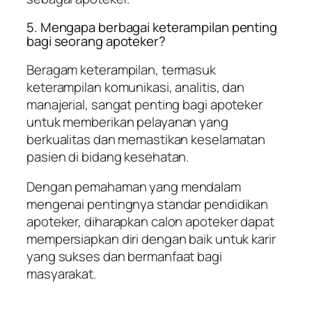
5. Mengapa berbagai keterampilan penting
bagi seorang apoteker?
Beragam keterampilan, termasuk
keterampilan komunikasi, analitis, dan
manajerial, sangat penting bagi apoteker
untuk memberikan pelayanan yang
berkualitas dan memastikan keselamatan
pasien di bidang kesehatan.
Dengan pemahaman yang mendalam
mengenai pentingnya standar pendidikan
apoteker, diharapkan calon apoteker dapat
mempersiapkan diri dengan baik untuk karir
yang sukses dan bermanfaat bagi
masyarakat.