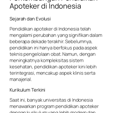
Apoteker di Indonesia
Sejarah dan Evolusi
Pendidikan apoteker di Indonesia telah
mengalami perubahan yang signifikan dalam
beberapa dekade terakhir. Sebelumnya,
pendidikan ini hanya berfokus pada aspek
teknis pengelolaan obat. Namun, dengan
meningkatnya kompleksitas sistem
kesehatan, pendidikan apoteker kini lebih
terintegrasi, mencakup aspek klinis serta
manajerial.
Kurikulum Terkini
Saat ini, banyak universitas di Indonesia
menawarkan program pendidikan apoteker
dengan kurikulum yang lebih modern dan