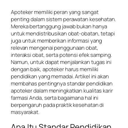
Apoteker memiliki peran yang sangat
penting dalam sistem perawatan kesehatan.
Mereka bertanggung jawab bukan hanya
untuk mendistribusikan obat-obatan, tetapi
juga untuk memberikan informasi yang
relevan mengenai penggunaan obat,
interaksi obat, serta potensi efek samping.
Namun, untuk dapat menjalankan tugas ini
dengan baik, apoteker harus memiliki
pendidikan yang memadai. Artikel ini akan
membahas pentingnya standar pendidikan
apoteker dalam meningkatkan kualitas karir
farmasi Anda, serta bagaimana hal ini
berpengaruh pada praktik kesehatan di
masyarakat.
Apa Itu Standar Pendidikan