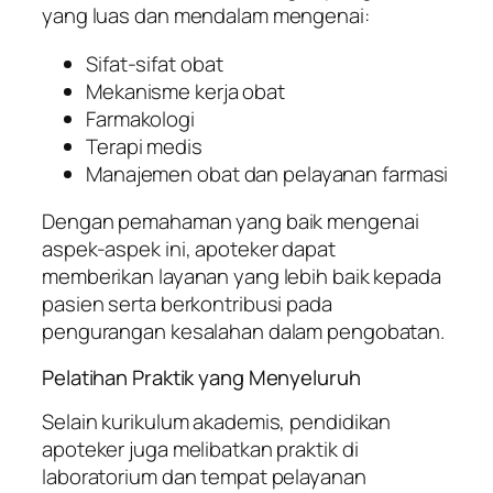
yang luas dan mendalam mengenai:
Sifat-sifat obat
Mekanisme kerja obat
Farmakologi
Terapi medis
Manajemen obat dan pelayanan farmasi
Dengan pemahaman yang baik mengenai
aspek-aspek ini, apoteker dapat
memberikan layanan yang lebih baik kepada
pasien serta berkontribusi pada
pengurangan kesalahan dalam pengobatan.
Pelatihan Praktik yang Menyeluruh
Selain kurikulum akademis, pendidikan
apoteker juga melibatkan praktik di
laboratorium dan tempat pelayanan