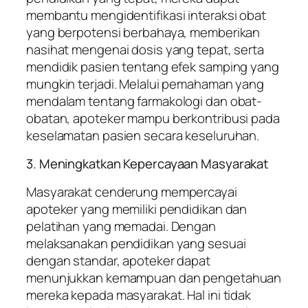
membantu mengidentifikasi interaksi obat
yang berpotensi berbahaya, memberikan
nasihat mengenai dosis yang tepat, serta
mendidik pasien tentang efek samping yang
mungkin terjadi. Melalui pemahaman yang
mendalam tentang farmakologi dan obat-
obatan, apoteker mampu berkontribusi pada
keselamatan pasien secara keseluruhan.
3. Meningkatkan Kepercayaan Masyarakat
Masyarakat cenderung mempercayai
apoteker yang memiliki pendidikan dan
pelatihan yang memadai. Dengan
melaksanakan pendidikan yang sesuai
dengan standar, apoteker dapat
menunjukkan kemampuan dan pengetahuan
mereka kepada masyarakat. Hal ini tidak