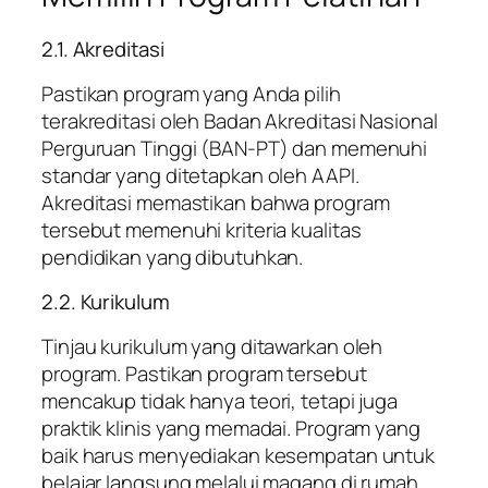
2.1. Akreditasi
Pastikan program yang Anda pilih
terakreditasi oleh Badan Akreditasi Nasional
Perguruan Tinggi (BAN-PT) dan memenuhi
standar yang ditetapkan oleh AAPI.
Akreditasi memastikan bahwa program
tersebut memenuhi kriteria kualitas
pendidikan yang dibutuhkan.
2.2. Kurikulum
Tinjau kurikulum yang ditawarkan oleh
program. Pastikan program tersebut
mencakup tidak hanya teori, tetapi juga
praktik klinis yang memadai. Program yang
baik harus menyediakan kesempatan untuk
belajar langsung melalui magang di rumah