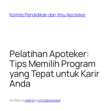
Skip
to
Komite Pendidikan dan Ilmu Apoteker
content
Pelatihan Apoteker:
Tips Memilih Program
yang Tepat untuk Karir
Anda
Written by
admin
in
Uncategorized