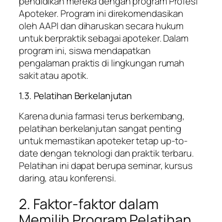
pendidikan mereka dengan program Profesi
Apoteker. Program ini direkomendasikan
oleh AAPI dan diharuskan secara hukum
untuk berpraktik sebagai apoteker. Dalam
program ini, siswa mendapatkan
pengalaman praktis di lingkungan rumah
sakit atau apotik.
1.3. Pelatihan Berkelanjutan
Karena dunia farmasi terus berkembang,
pelatihan berkelanjutan sangat penting
untuk memastikan apoteker tetap up-to-
date dengan teknologi dan praktik terbaru.
Pelatihan ini dapat berupa seminar, kursus
daring, atau konferensi.
2. Faktor-faktor dalam
Memilih Program Pelatihan