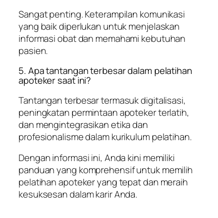
Sangat penting. Keterampilan komunikasi
yang baik diperlukan untuk menjelaskan
informasi obat dan memahami kebutuhan
pasien.
5. Apa tantangan terbesar dalam pelatihan
apoteker saat ini?
Tantangan terbesar termasuk digitalisasi,
peningkatan permintaan apoteker terlatih,
dan mengintegrasikan etika dan
profesionalisme dalam kurikulum pelatihan.
Dengan informasi ini, Anda kini memiliki
panduan yang komprehensif untuk memilih
pelatihan apoteker yang tepat dan meraih
kesuksesan dalam karir Anda.