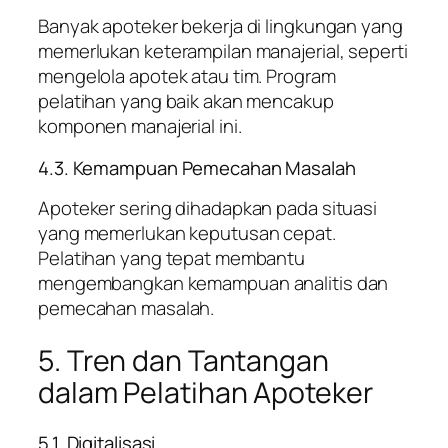
Banyak apoteker bekerja di lingkungan yang
memerlukan keterampilan manajerial, seperti
mengelola apotek atau tim. Program
pelatihan yang baik akan mencakup
komponen manajerial ini.
4.3. Kemampuan Pemecahan Masalah
Apoteker sering dihadapkan pada situasi
yang memerlukan keputusan cepat.
Pelatihan yang tepat membantu
mengembangkan kemampuan analitis dan
pemecahan masalah.
5. Tren dan Tantangan
dalam Pelatihan Apoteker
5.1. Digitalisasi