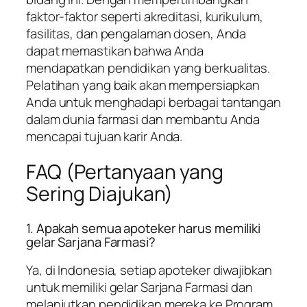
faktor-faktor seperti akreditasi, kurikulum,
fasilitas, dan pengalaman dosen, Anda
dapat memastikan bahwa Anda
mendapatkan pendidikan yang berkualitas.
Pelatihan yang baik akan mempersiapkan
Anda untuk menghadapi berbagai tantangan
dalam dunia farmasi dan membantu Anda
mencapai tujuan karir Anda.
FAQ (Pertanyaan yang
Sering Diajukan)
1. Apakah semua apoteker harus memiliki
gelar Sarjana Farmasi?
Ya, di Indonesia, setiap apoteker diwajibkan
untuk memiliki gelar Sarjana Farmasi dan
melanjutkan pendidikan mereka ke Program