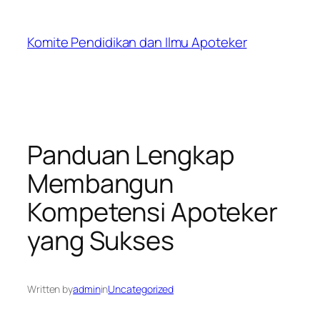
Skip
to
Komite Pendidikan dan Ilmu Apoteker
content
Panduan Lengkap
Membangun
Kompetensi Apoteker
yang Sukses
Written by
admin
in
Uncategorized