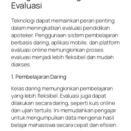
Evaluasi
Teknologi dapat memainkan peran penting
dalam meningkatkan evaluasi pendidikan
apoteker. Penggunaan sistem pembelajaran
berbasis daring, aplikasi mobile, dan platform
evaluasi online memungkinkan proses
evaluasi menjadi lebih fleksibel dan mudah
diakses.
1. Pembelajaran Daring
Kelas daring memungkinkan pembelajaran
yang lebih fleksibel. Evaluasi juga dapat
dilakukan secara daring, seperti kuis online
dan ujian tertulis. Ini memudahkan pengajar
untuk mengumpulkan data mengenai hasil
belajar mahasiswa secara cepat dan efisien.