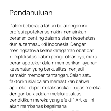
Pendahuluan
Dalam beberapa tahun belakangan ini,
profesi apoteker semakin memainkan
peranan penting dalam sistem kesehatan
dunia, termasuk di Indonesia. Dengan
meningkatnya keanekaragaman obat dan
kompleksitas dalam pengelolaannya, maka
peran apoteker dalam memberikan layanan
kesehatan yang berkualitas menjadi
semakin memberi tantangan. Salah satu
faktor krusial dalam memastikan bahwa
apoteker dapat melaksanakan tugas mereka
dengan baik adalah melalui evaluasi
pendidikan mereka yang efektif. Artikel ini
akan membahas bagaimana