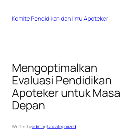
Skip
to
Komite Pendidikan dan Ilmu Apoteker
content
Mengoptimalkan
Evaluasi Pendidikan
Apoteker untuk Masa
Depan
Written by
admin
in
Uncategorized