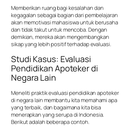
Memberikan ruang bagi kesalahan dan
kegagalan sebagai bagian dari pembelajaran
akan memotivasi mahasiswa untuk berusaha
dan tidak takut untuk mencoba. Dengan
demikian, mereka akan mengembangkan
sikap yang lebih positif terhadap evaluasi.
Studi Kasus: Evaluasi
Pendidikan Apoteker di
Negara Lain
Meneliti praktik evaluasi pendidikan apoteker
di negara lain membantu kita memahami apa
yang terbaik, dan bagaimana kita bisa
menerapkan yang serupa di Indonesia.
Berikut adalah beberapa contoh.