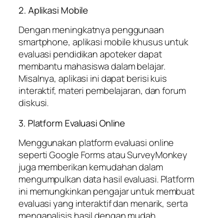
2. Aplikasi Mobile
Dengan meningkatnya penggunaan
smartphone, aplikasi mobile khusus untuk
evaluasi pendidikan apoteker dapat
membantu mahasiswa dalam belajar.
Misalnya, aplikasi ini dapat berisi kuis
interaktif, materi pembelajaran, dan forum
diskusi.
3. Platform Evaluasi Online
Menggunakan platform evaluasi online
seperti Google Forms atau SurveyMonkey
juga memberikan kemudahan dalam
mengumpulkan data hasil evaluasi. Platform
ini memungkinkan pengajar untuk membuat
evaluasi yang interaktif dan menarik, serta
menganalisis hasil dengan mudah.