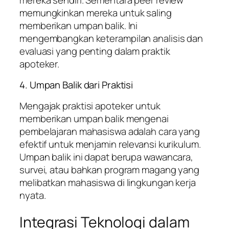
memungkinkan mereka untuk saling
memberikan umpan balik. Ini
mengembangkan keterampilan analisis dan
evaluasi yang penting dalam praktik
apoteker.
4. Umpan Balik dari Praktisi
Mengajak praktisi apoteker untuk
memberikan umpan balik mengenai
pembelajaran mahasiswa adalah cara yang
efektif untuk menjamin relevansi kurikulum.
Umpan balik ini dapat berupa wawancara,
survei, atau bahkan program magang yang
melibatkan mahasiswa di lingkungan kerja
nyata.
Integrasi Teknologi dalam