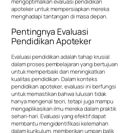
mengoptimalkan evaluasi pendidikan
apoteker untuk mempersiapkan mereka
menghadapi tantangan di masa depan.
Pentingnya Evaluasi
Pendidikan Apoteker
Evaluasi pendidikan adalah tahap krusial
dalam proses pembelajaran yang bertujuan
untuk memperbaiki dan meningkatkan
kualitas pendidikan. Dalam konteks
pendidikan apoteker, evaluasi ini berfungsi
untuk memastikan bahwa lulusan tidak
hanya mengenal teori, tetapi juga mampu
mengaplikasikan ilmu mereka dalam praktik
sehari-hari. Evaluasi yang efektif dapat
membantu mengidentifikasi kelemahan
dalam kurikulum, memberikan umpan balik