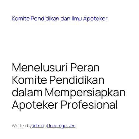
Skip
to
Komite Pendidikan dan Ilmu Apoteker
content
Menelusuri Peran
Komite Pendidikan
dalam Mempersiapkan
Apoteker Profesional
Written by
admin
in
Uncategorized