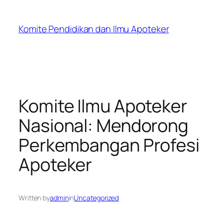
Skip
to
Komite Pendidikan dan Ilmu Apoteker
content
Komite Ilmu Apoteker
Nasional: Mendorong
Perkembangan Profesi
Apoteker
Written by
admin
in
Uncategorized