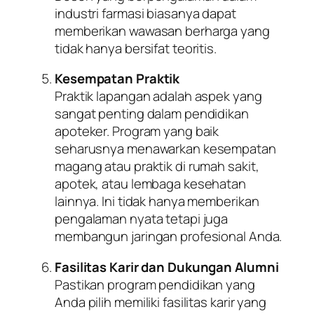
industri farmasi biasanya dapat
memberikan wawasan berharga yang
tidak hanya bersifat teoritis.
Kesempatan Praktik
Praktik lapangan adalah aspek yang
sangat penting dalam pendidikan
apoteker. Program yang baik
seharusnya menawarkan kesempatan
magang atau praktik di rumah sakit,
apotek, atau lembaga kesehatan
lainnya. Ini tidak hanya memberikan
pengalaman nyata tetapi juga
membangun jaringan profesional Anda.
Fasilitas Karir dan Dukungan Alumni
Pastikan program pendidikan yang
Anda pilih memiliki fasilitas karir yang