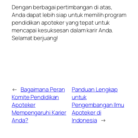
Dengan berbagai pertimbangan di atas,
Anda dapat lebih siap untuk memilih program
pendidikan apoteker yang tepat untuk
mencapai kesuksesan dalam karir Anda.
Selamat berjuang!
←
Bagaimana Peran
Panduan Lengkap
Komite Pendidikan
untuk
Apoteker
Pengembangan Ilmu
Mempengaruhi Karier
Apoteker di
Anda?
Indonesia
→