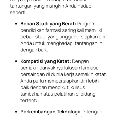
tantangan yang mungkin Anda hadapi,
seperti:
Beban Studi yang Berat:
Program
pendidikan farmasi sering kali memiliki
beban studi yang tinggi. Persiapkan diri
Anda untuk menghadapi tantangan ini
dengan baik.
Kompetisi yang Ketat:
Dengan
semakin banyaknya lulusan farmasi,
persaingan di dunia kerja semakin ketat.
Anda perlu mempersiapkan diri lebih
baik dengan mengikuti kursus
tambahan atau pelatihan di bidang
tertentu.
Perkembangan Teknologi:
Di tengah