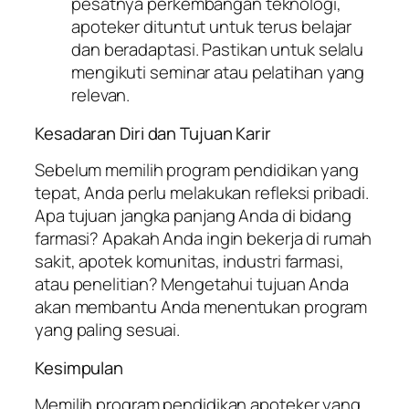
pesatnya perkembangan teknologi,
apoteker dituntut untuk terus belajar
dan beradaptasi. Pastikan untuk selalu
mengikuti seminar atau pelatihan yang
relevan.
Kesadaran Diri dan Tujuan Karir
Sebelum memilih program pendidikan yang
tepat, Anda perlu melakukan refleksi pribadi.
Apa tujuan jangka panjang Anda di bidang
farmasi? Apakah Anda ingin bekerja di rumah
sakit, apotek komunitas, industri farmasi,
atau penelitian? Mengetahui tujuan Anda
akan membantu Anda menentukan program
yang paling sesuai.
Kesimpulan
Memilih program pendidikan apoteker yang