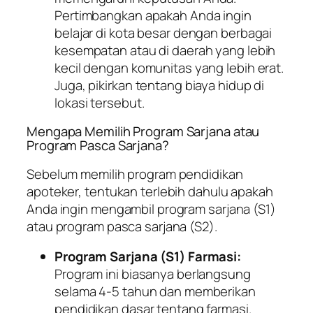
Pertimbangkan apakah Anda ingin
belajar di kota besar dengan berbagai
kesempatan atau di daerah yang lebih
kecil dengan komunitas yang lebih erat.
Juga, pikirkan tentang biaya hidup di
lokasi tersebut.
Mengapa Memilih Program Sarjana atau
Program Pasca Sarjana?
Sebelum memilih program pendidikan
apoteker, tentukan terlebih dahulu apakah
Anda ingin mengambil program sarjana (S1)
atau program pasca sarjana (S2).
Program Sarjana (S1) Farmasi:
Program ini biasanya berlangsung
selama 4-5 tahun dan memberikan
pendidikan dasar tentang farmasi.