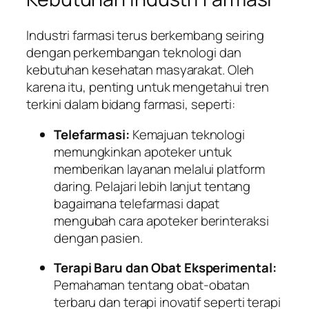
Industri farmasi terus berkembang seiring
dengan perkembangan teknologi dan
kebutuhan kesehatan masyarakat. Oleh
karena itu, penting untuk mengetahui tren
terkini dalam bidang farmasi, seperti:
Telefarmasi:
Kemajuan teknologi
memungkinkan apoteker untuk
memberikan layanan melalui platform
daring. Pelajari lebih lanjut tentang
bagaimana telefarmasi dapat
mengubah cara apoteker berinteraksi
dengan pasien.
Terapi Baru dan Obat Eksperimental:
Pemahaman tentang obat-obatan
terbaru dan terapi inovatif seperti terapi