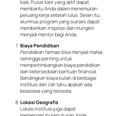
baik. Pusat karir yang aktif dapat
membantu Anda dalam menemukan
peluang kerja setelah lulus. Selain itu,
alumnus program yang sukses dapat
memberikan inspirasi dan mungkin
menjadi mentor bagi Anda.
Biaya Pendidikan
Pendidikan farmasi bisa menjadi mahal,
sehingga penting untuk
mempertimbangkan biaya pendidikan
dan ketersediaan bantuan finansial.
Bandingkan biaya kuliah di berbagai
institusi dan cari tahu apakah ada
beasiswa yang tersedia.
Lokasi Geografis
Lokasi institusi juga dapat
memengaruhi keputusan Anda.