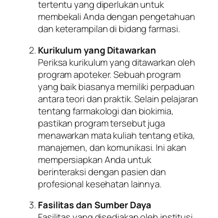
tertentu yang diperlukan untuk
membekali Anda dengan pengetahuan
dan keterampilan di bidang farmasi.
Kurikulum yang Ditawarkan
Periksa kurikulum yang ditawarkan oleh
program apoteker. Sebuah program
yang baik biasanya memiliki perpaduan
antara teori dan praktik. Selain pelajaran
tentang farmakologi dan biokimia,
pastikan program tersebut juga
menawarkan mata kuliah tentang etika,
manajemen, dan komunikasi. Ini akan
mempersiapkan Anda untuk
berinteraksi dengan pasien dan
profesional kesehatan lainnya.
Fasilitas dan Sumber Daya
Fasilitas yang disediakan oleh institusi