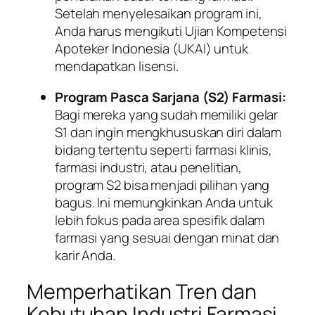
Setelah menyelesaikan program ini,
Anda harus mengikuti Ujian Kompetensi
Apoteker Indonesia (UKAI) untuk
mendapatkan lisensi.
Program Pasca Sarjana (S2) Farmasi:
Bagi mereka yang sudah memiliki gelar
S1 dan ingin mengkhususkan diri dalam
bidang tertentu seperti farmasi klinis,
farmasi industri, atau penelitian,
program S2 bisa menjadi pilihan yang
bagus. Ini memungkinkan Anda untuk
lebih fokus pada area spesifik dalam
farmasi yang sesuai dengan minat dan
karir Anda.
Memperhatikan Tren dan
Kebutuhan Industri Farmasi