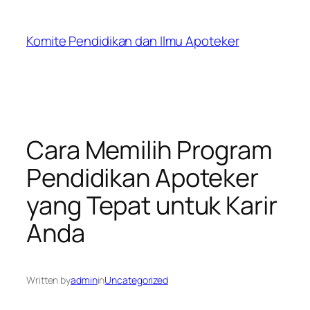
Skip
to
Komite Pendidikan dan Ilmu Apoteker
content
Cara Memilih Program
Pendidikan Apoteker
yang Tepat untuk Karir
Anda
Written by
admin
in
Uncategorized