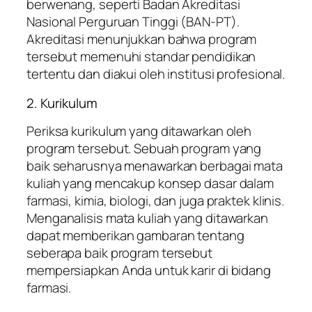
berwenang, seperti Badan Akreditasi
Nasional Perguruan Tinggi (BAN-PT).
Akreditasi menunjukkan bahwa program
tersebut memenuhi standar pendidikan
tertentu dan diakui oleh institusi profesional.
2. Kurikulum
Periksa kurikulum yang ditawarkan oleh
program tersebut. Sebuah program yang
baik seharusnya menawarkan berbagai mata
kuliah yang mencakup konsep dasar dalam
farmasi, kimia, biologi, dan juga praktek klinis.
Menganalisis mata kuliah yang ditawarkan
dapat memberikan gambaran tentang
seberapa baik program tersebut
mempersiapkan Anda untuk karir di bidang
farmasi.