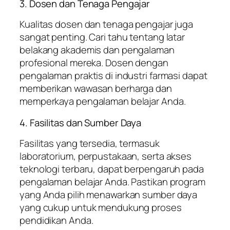
3. Dosen dan Tenaga Pengajar
Kualitas dosen dan tenaga pengajar juga
sangat penting. Cari tahu tentang latar
belakang akademis dan pengalaman
profesional mereka. Dosen dengan
pengalaman praktis di industri farmasi dapat
memberikan wawasan berharga dan
memperkaya pengalaman belajar Anda.
4. Fasilitas dan Sumber Daya
Fasilitas yang tersedia, termasuk
laboratorium, perpustakaan, serta akses
teknologi terbaru, dapat berpengaruh pada
pengalaman belajar Anda. Pastikan program
yang Anda pilih menawarkan sumber daya
yang cukup untuk mendukung proses
pendidikan Anda.