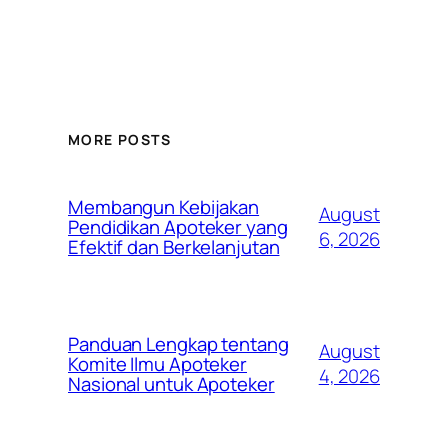
MORE POSTS
Membangun Kebijakan
August
Pendidikan Apoteker yang
6, 2026
Efektif dan Berkelanjutan
Panduan Lengkap tentang
August
Komite Ilmu Apoteker
4, 2026
Nasional untuk Apoteker