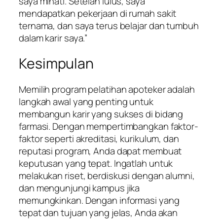
saya minati. Setelah lulus, saya
mendapatkan pekerjaan di rumah sakit
ternama, dan saya terus belajar dan tumbuh
dalam karir saya.”
Kesimpulan
Memilih program pelatihan apoteker adalah
langkah awal yang penting untuk
membangun karir yang sukses di bidang
farmasi. Dengan mempertimbangkan faktor-
faktor seperti akreditasi, kurikulum, dan
reputasi program, Anda dapat membuat
keputusan yang tepat. Ingatlah untuk
melakukan riset, berdiskusi dengan alumni,
dan mengunjungi kampus jika
memungkinkan. Dengan informasi yang
tepat dan tujuan yang jelas, Anda akan