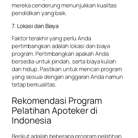
mereka cenderung menunjukkan kualitas
pendidikan yang baik.
7. Lokasi dan Biaya
Faktor terakhir yang perlu Anda
pertimbangkan adalah lokasi dan biaya
program. Pertimbangkan apakah Anda
bersedia untuk pindah, serta biaya kuliah
dan hidup. Pastikan untuk mencari program
yang sesuai dengan anggaran Anda namun
tetap berkualitas.
Rekomendasi Program
Pelatihan Apoteker di
Indonesia
Berikut adalah beberapa program pelatihan