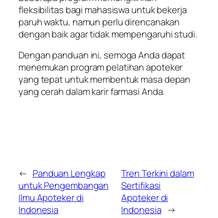
fleksibilitas bagi mahasiswa untuk bekerja
paruh waktu, namun perlu direncanakan
dengan baik agar tidak mempengaruhi studi.
Dengan panduan ini, semoga Anda dapat
menemukan program pelatihan apoteker
yang tepat untuk membentuk masa depan
yang cerah dalam karir farmasi Anda.
←
Panduan Lengkap
Tren Terkini dalam
untuk Pengembangan
Sertifikasi
Ilmu Apoteker di
Apoteker di
Indonesia
Indonesia
→