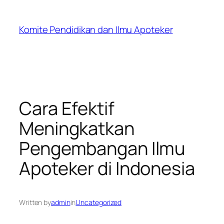
Skip
to
Komite Pendidikan dan Ilmu Apoteker
content
Cara Efektif
Meningkatkan
Pengembangan Ilmu
Apoteker di Indonesia
Written by
admin
in
Uncategorized