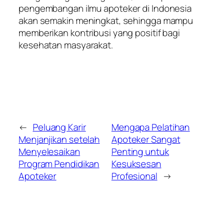
pengembangan ilmu apoteker di Indonesia
akan semakin meningkat, sehingga mampu
memberikan kontribusi yang positif bagi
kesehatan masyarakat.
←
Peluang Karir
Mengapa Pelatihan
Menjanjikan setelah
Apoteker Sangat
Menyelesaikan
Penting untuk
Program Pendidikan
Kesuksesan
Apoteker
Profesional
→