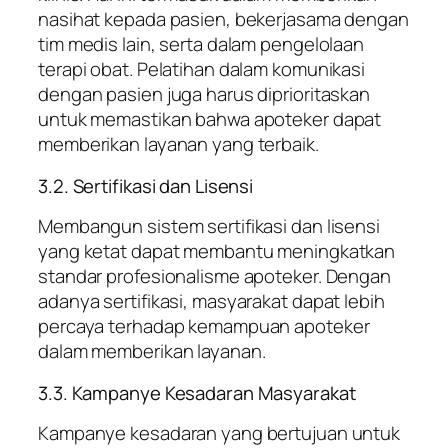
nasihat kepada pasien, bekerjasama dengan
tim medis lain, serta dalam pengelolaan
terapi obat. Pelatihan dalam komunikasi
dengan pasien juga harus diprioritaskan
untuk memastikan bahwa apoteker dapat
memberikan layanan yang terbaik.
3.2. Sertifikasi dan Lisensi
Membangun sistem sertifikasi dan lisensi
yang ketat dapat membantu meningkatkan
standar profesionalisme apoteker. Dengan
adanya sertifikasi, masyarakat dapat lebih
percaya terhadap kemampuan apoteker
dalam memberikan layanan.
3.3. Kampanye Kesadaran Masyarakat
Kampanye kesadaran yang bertujuan untuk