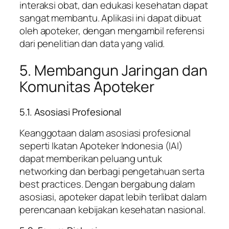
interaksi obat, dan edukasi kesehatan dapat
sangat membantu. Aplikasi ini dapat dibuat
oleh apoteker, dengan mengambil referensi
dari penelitian dan data yang valid.
5. Membangun Jaringan dan
Komunitas Apoteker
5.1. Asosiasi Profesional
Keanggotaan dalam asosiasi profesional
seperti Ikatan Apoteker Indonesia (IAI)
dapat memberikan peluang untuk
networking dan berbagi pengetahuan serta
best practices. Dengan bergabung dalam
asosiasi, apoteker dapat lebih terlibat dalam
perencanaan kebijakan kesehatan nasional.