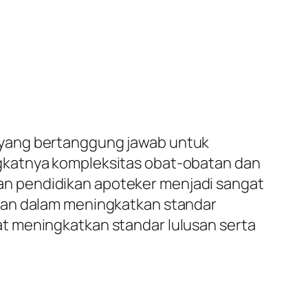
 yang bertanggung jawab untuk
gkatnya kompleksitas obat-obatan dan
n pendidikan apoteker menjadi sangat
eran dalam meningkatkan standar
t meningkatkan standar lulusan serta