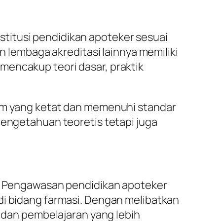
titusi pendidikan apoteker sesuai
an lembaga akreditasi lainnya memiliki
mencakup teori dasar, praktik
lum yang ketat dan memenuhi standar
pengetahuan teoretis tetapi juga
ar. Pengawasan pendidikan apoteker
di bidang farmasi. Dengan melibatkan
dan pembelajaran yang lebih