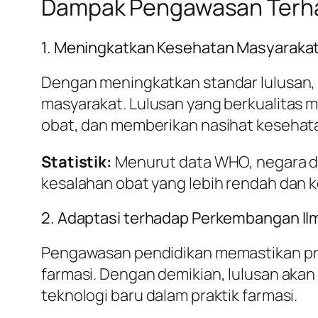
Dampak Pengawasan Terha
1. Meningkatkan Kesehatan Masyaraka
Dengan meningkatkan standar lulusan
masyarakat. Lulusan yang berkualitas 
obat, dan memberikan nasihat kesehata
Statistik:
Menurut data WHO, negara d
kesalahan obat yang lebih rendah dan k
2. Adaptasi terhadap Perkembangan I
Pengawasan pendidikan memastikan pro
farmasi. Dengan demikian, lulusan aka
teknologi baru dalam praktik farmasi.