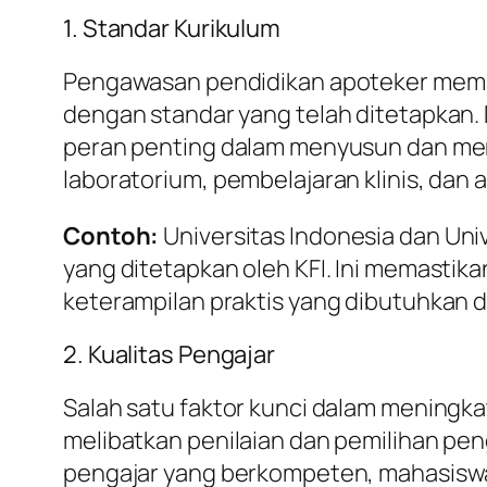
1. Standar Kurikulum
Pengawasan pendidikan apoteker memast
dengan standar yang telah ditetapkan. Da
peran penting dalam menyusun dan meni
laboratorium, pembelajaran klinis, dan
Contoh:
Universitas Indonesia dan Uni
yang ditetapkan oleh KFI. Ini memastik
keterampilan praktis yang dibutuhkan d
2. Kualitas Pengajar
Salah satu faktor kunci dalam meningka
melibatkan penilaian dan pemilihan pen
pengajar yang berkompeten, mahasisw