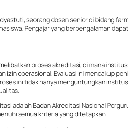
yastuti, seorang dosen senior di bidang farm
asiswa. Pengajar yang berpengalaman dapa
libatkan proses akreditasi, di mana institus
izin operasional. Evaluasi ini mencakup penil
Proses ini tidak hanya menguntungkan institus
alitas.
asi adalah Badan Akreditasi Nasional Pergu
enuhi semua kriteria yang ditetapkan.