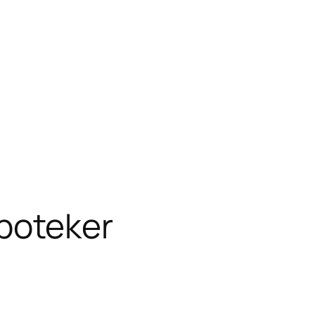
poteker