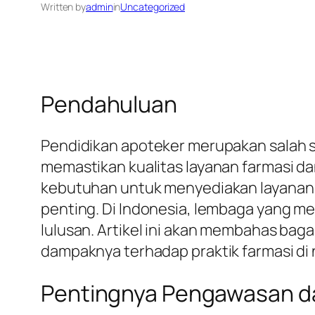
Written by
admin
in
Uncategorized
Pendahuluan
Pendidikan apoteker merupakan salah 
memastikan kualitas layanan farmasi 
kebutuhan untuk menyediakan layanan 
penting. Di Indonesia, lembaga yang m
lulusan. Artikel ini akan membahas ba
dampaknya terhadap praktik farmasi di n
Pentingnya Pengawasan da