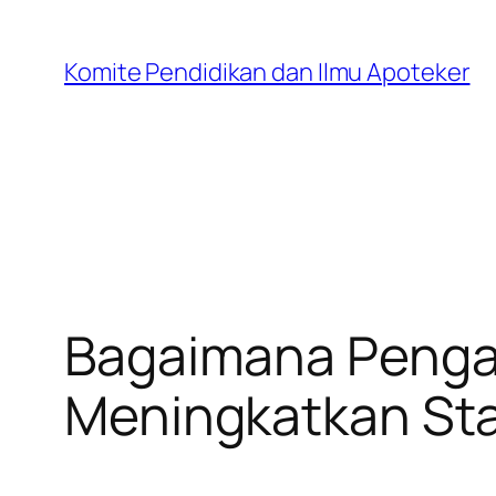
Skip
to
Komite Pendidikan dan Ilmu Apoteker
content
Bagaimana Penga
Meningkatkan St