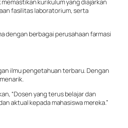
uk memastikan kurikulum yang diajarkan
n fasilitas laboratorium, serta
sama dengan berbagai perusahaan farmasi
gan ilmu pengetahuan terbaru. Dengan
menarik.
kan, “Dosen yang terus belajar dan
an aktual kepada mahasiswa mereka.”