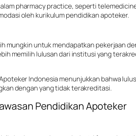
alam pharmacy practice, seperti telemedicine 
modasi oleh kurikulum pendidikan apoteker.
lebih mungkin untuk mendapatkan pekerjaan d
ebih memilih lulusan dari institusi yang terak
Apoteker Indonesia menunjukkan bahwa lulusan 
gkan dengan yang tidak terakreditasi.
gawasan Pendidikan Apoteker