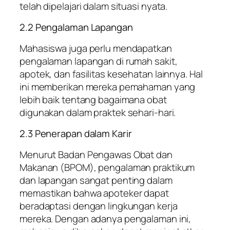
telah dipelajari dalam situasi nyata.
2.2 Pengalaman Lapangan
Mahasiswa juga perlu mendapatkan
pengalaman lapangan di rumah sakit,
apotek, dan fasilitas kesehatan lainnya. Hal
ini memberikan mereka pemahaman yang
lebih baik tentang bagaimana obat
digunakan dalam praktek sehari-hari.
2.3 Penerapan dalam Karir
Menurut Badan Pengawas Obat dan
Makanan (BPOM), pengalaman praktikum
dan lapangan sangat penting dalam
memastikan bahwa apoteker dapat
beradaptasi dengan lingkungan kerja
mereka. Dengan adanya pengalaman ini,