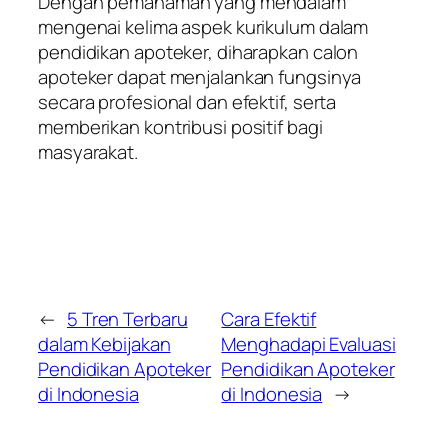
Dengan pemahaman yang mendalam
mengenai kelima aspek kurikulum dalam
pendidikan apoteker, diharapkan calon
apoteker dapat menjalankan fungsinya
secara profesional dan efektif, serta
memberikan kontribusi positif bagi
masyarakat.
←
5 Tren Terbaru
Cara Efektif
dalam Kebijakan
Menghadapi Evaluasi
Pendidikan Apoteker
Pendidikan Apoteker
di Indonesia
di Indonesia
→