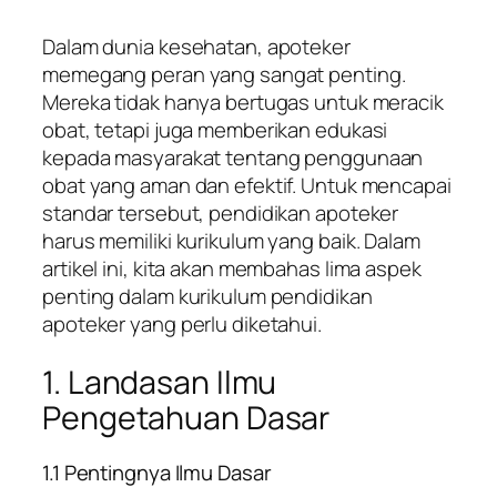
Dalam dunia kesehatan, apoteker
memegang peran yang sangat penting.
Mereka tidak hanya bertugas untuk meracik
obat, tetapi juga memberikan edukasi
kepada masyarakat tentang penggunaan
obat yang aman dan efektif. Untuk mencapai
standar tersebut, pendidikan apoteker
harus memiliki kurikulum yang baik. Dalam
artikel ini, kita akan membahas lima aspek
penting dalam kurikulum pendidikan
apoteker yang perlu diketahui.
1. Landasan Ilmu
Pengetahuan Dasar
1.1 Pentingnya Ilmu Dasar