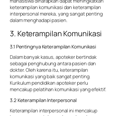
mahasiswa diharapkan dapat meningkatkan
keterampilan komunikasi dan keterampilan
interpersonal mereka, yang sangat penting
dalam menghadapi pasien.
3. Keterampilan Komunikasi
3.1 Pentingnya Keterampilan Komunikasi
Dalam banyak kasus, apoteker bertindak
sebagai penghubung antara pasien dan
dokter. Oleh karena itu, keterampilan
komunikasi yang baik sangat penting.
Kurikulum pendidikan apoteker perlu
mencakup pelatihan komunikasi yang efektif.
3.2 Keterampilan Interpersonal
Keterampilan interpersonal ini mencakup